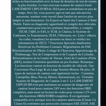
riches en fonctionnalités avec la base de données de test de terrain
la plus étendue. Le tout nouveau scanner de camion lourd
LANCEMENT CRP129 HD de 2024 peut se rentabiliser en peu de
temps. Avec lui, vous pouvez agir en tant que mécanicien
autonome, rendant votre travail dans l'atelier de service plus
simple et sans frustration. Un Expert en Santé des Camions à Votre
Portée. Faites un diagnostic approfondi et complet des véhicules
commerciaux pour tous les systèmes disponibles, y compris
l'ECM, l'ABS, le SAS, le TCM, le Châssis, le Système de
Carburant, la Transmission, l'EAS, l'Aftertrain, etc. Lisez / effacez
les codes, visualisez les données en direct et vérifiez les
informations de l'ECU. 7 Fonctions Spéciales Améliorées
Résolvent les Problèmes Courants. Régénération du FAP,
Réinitialisation de l'Huile, Codage de l'Injecteur, Apprentissage de
l'Embrayage, Test de Compression et de Coupure du Cylindre,
Réinitialisation de la Limite de Vitesse, Unité de Conduite d'Urée
(DEF), rendent l'entretien quotidien un jeu d'enfant. Remarque :
Les fonctions varient en fonction du modèle de véhicule. Une
Couverture Plus Large & un Large Soutien Moteur. De plus, 10
types de moteurs de camion sont également inclus : Cummins,
Caterpillar, Hino, Paccar, Détroit, International, etc. Véritable
Scanner de Diagnostic de Camion 2-en-1. Le LANCEMENT
CRP129 HD n'est pas seulement un scanner de diagnostic de
camion lourd pour camions 24V avec des fonctions OBD
complètes, mais aussi un lecteur de codes pour voitures 12V avec
des fonctions OBD2/EOBD complètes. Il est également
compatible avec presque tous les camions américains (Classe 3 à
Classe 8) conformes aux protocoles classiques SAE J1850, SAE