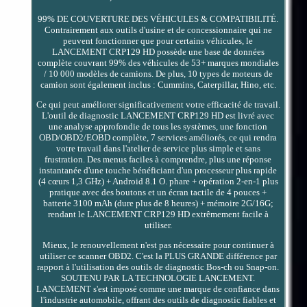
99% DE COUVERTURE DES VÉHICULES & COMPATIBILITÉ.
Contrairement aux outils d'usine et de concessionnaire qui ne
peuvent fonctionner que pour certains véhicules, le
LANCEMENT CRP129 HD possède une base de données
complète couvrant 99% des véhicules de 53+ marques mondiales
/ 10 000 modèles de camions. De plus, 10 types de moteurs de
camion sont également inclus : Cummins, Caterpillar, Hino, etc.
Ce qui peut améliorer significativement votre efficacité de travail.
L'outil de diagnostic LANCEMENT CRP129 HD est livré avec
une analyse approfondie de tous les systèmes, une fonction
OBD/OBD2/EOBD complète, 7 services améliorés, ce qui rendra
votre travail dans l'atelier de service plus simple et sans
frustration. Des menus faciles à comprendre, plus une réponse
instantanée d'une touche bénéficiant d'un processeur plus rapide
(4 cœurs 1,3 GHz) + Android 8.1 O. phare + opération 2-en-1 plus
pratique avec des boutons et un écran tactile de 4 pouces +
batterie 3100 mAh (dure plus de 8 heures) + mémoire 2G/16G;
rendant le LANCEMENT CRP129 HD extrêmement facile à
utiliser.
Mieux, le renouvellement n'est pas nécessaire pour continuer à
utiliser ce scanner OBD2. C'est la PLUS GRANDE différence par
rapport à l'utilisation des outils de diagnostic Bos-ch ou Snap-on.
SOUTENU PAR LA TECHNOLOGIE LANCEMENT.
LANCEMENT s'est imposé comme une marque de confiance dans
l'industrie automobile, offrant des outils de diagnostic fiables et