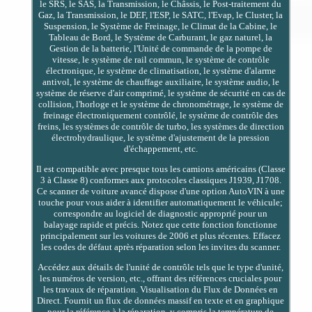
le SRS, le SAS, la Transmission, le Châssis, le Post-traitement du
Gaz, la Transmission, le DEF, l'ESP, le SATC, l'Evap, le Cluster, la
Suspension, le Système de Freinage, le Climat de la Cabine, le
Tableau de Bord, le Système de Carburant, le gaz naturel, la
Gestion de la batterie, l'Unité de commande de la pompe de
vitesse, le système de rail commun, le système de contrôle
électronique, le système de climatisation, le système d'alarme
antivol, le système de chauffage auxiliaire, le système audio, le
système de réserve d'air comprimé, le système de sécurité en cas de
collision, l'horloge et le système de chronométrage, le système de
freinage électroniquement contrôlé, le système de contrôle des
freins, les systèmes de contrôle de turbo, les systèmes de direction
électrohydraulique, le système d'ajustement de la pression
d'échappement, etc.
Il est compatible avec presque tous les camions américains (Classe
3 à Classe 8) conformes aux protocoles classiques J1939, J1708.
Ce scanner de voiture avancé dispose d'une option AutoVIN à une
touche pour vous aider à identifier automatiquement le véhicule;
correspondre au logiciel de diagnostic approprié pour un
balayage rapide et précis. Notez que cette fonction fonctionne
principalement sur les voitures de 2006 et plus récentes. Effacez
les codes de défaut après réparation selon les invites du scanner.
Accédez aux détails de l'unité de contrôle tels que le type d'unité,
les numéros de version, etc., offrant des références cruciales pour
les travaux de réparation. Visualisation du Flux de Données en
Direct. Fournit un flux de données massif en texte et en graphique
pour la référence à la réparation, y compris la température de