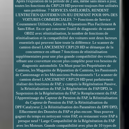
Après l'expiration de la période de 2 ans, même sans mises à jour,
toutes les fonctions du CRP129 HD peuvent toujours être utilisées
sans problème. 7 SERVICES AMÉLIORÉS, RENDENT
L'ENTRETIEN QUOTIDIEN UN JEU D'ENFANT POUR 99% DES
VOITURES COMMERCIALES. 7+ Fonctions de Service
Couramment Utilisées, Gérez les Réparations Plus Facilement &
Sans Effort. En ce qui concerne l'outil de diagnostic de scanner
OBD2 avec réinitialisation, le nombre de fonctions de
réinitialisation et la compatibilité des voitures sont deux facteurs
essentiels qui peuvent faire toute la différence. Le scanner de
camion diesel LANCEMENT CRP129 HD se démarque de la
concurrence en offrant 7 fonctions de réinitialisation
supplémentaires pour une plus grande compatibilité des voitures,
offrant une couverture encore plus complète pour vos besoins de
diagnostic automobile. Un Must pour les Propriétaires de
Camions, les Magasins de Réparation de Camions, les Passionnés
de Camionnage et les Mécaniciens Professionnels ! Le scanner de
camion diesel LANCEMENT CRP129 HD peut parfaitement
réaliser des fonctions de FAP, y compris la Régénération Passive,
la Réinitialisation du FAP, la Régénération du FAP/DPD, la
Suspension de la Régénération du FAP, le Remplacement du FAP,
l'Apprentissage du Capteur de Pression du FAP, la Réinitialisation
du Capteur de Pression du FAP, la Réinitialisation du
DPF/Catalyseur 2, la Réinitialisation des Paramètres du DPF/DPD,
Effacement des Données du FAP et plus encore. Vous pouvez
gagner du temps en nettoyant votre FAP, en restaurant votre FAP à
presque neuf ! Large Compatibilité de la Régénération du FAP
avec les Moteurs. Grande compatibilité avec plus de 10 types de