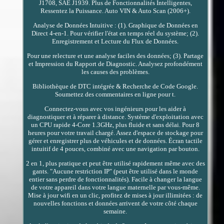
J1708, SAE J1939. Plus de Fonctionnalités Intelligentes,
Ressentez la Puissance. Auto VIN & Auto Scan (2006+).
Analyse de Données Intuitive : (1). Graphique de Données en
Direct 4-en-1. Pour vérifier l'état en temps réel du système; (2).
Enregistrement et Lecture du Flux de Données.
Pour une relecture et une analyse faciles des données; (3). Partage
et Impression du Rapport de Diagnostic. Analysez profondément
les causes des problèmes.
Bibliothèque de DTC intégrée & Recherche de Code Google.
Soumettez des commentaires en ligne pour t.
Connectez-vous avec vos ingénieurs pour les aider à
diagnostiquer et à réparer à distance. Système d'exploitation avec
un CPU rapide 4-Core 1.3GHz, plus fluide et sans délai. Pour 8
heures pour votre travail chargé. Assez d'espace de stockage pour
gérer et enregistrer plus de véhicules et de données. Écran tactile
intuitif de 4 pouces, combiné avec une navigation par bouton.
2 en 1, plus pratique et peut être utilisé rapidement même avec des
gants. "Aucune restriction IP" (peut être utilisé dans le monde
entier sans perdre de fonctionnalités). Facile à changer la langue
de votre appareil dans votre langue maternelle par vous-même.
Mise à jour wifi en un clic, profitez de mises à jour illimitées : de
nouvelles fonctions et données arrivent de votre côté chaque
semaine.