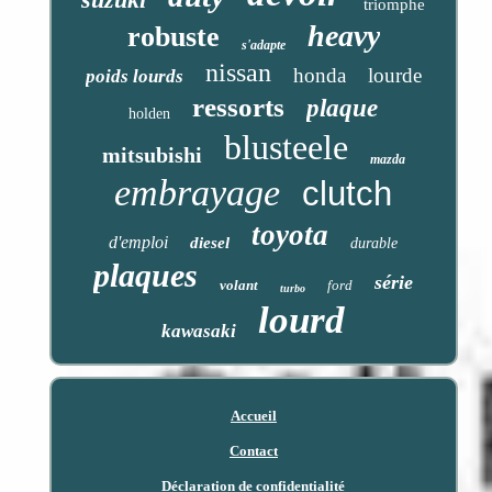
triomphe
heavy
robuste
s'adapte
nissan
honda
lourde
poids lourds
ressorts
plaque
holden
blusteele
mitsubishi
mazda
embrayage
clutch
toyota
d'emploi
diesel
durable
plaques
série
volant
ford
turbo
lourd
kawasaki
Accueil
Contact
Déclaration de confidentialité