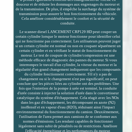
douceur et de réduire les dommages aux engrenages du moteur et
de la transmission. De plus, il empêche la surcharge du système de
transmission pour assurer le bon fonctionnement du véhicule.
Cela améliore considérablement le confort et la sécurité de
conduite.
Le scanner diesel LANCEMENT CRP129 HD peut couper un
certain cylindre lorsque le moteur fonctionne pour identifier celui
qui ne fonctionne pas correctement. Les utilisateurs peuvent juger
si un certain cylindre est normal ou non en coupant séparément un
certain cylindre et en vérifiant le statut de fonctionnement du
moteur. Le test de coupure de cylindre/compression est une
méthode efficace de diagnostic des pannes du moteur. Si vous
interrompez le travail d'un cylindre, la vitesse du moteur et la
régularité d'un grand changement indiqueront que les composants
du cylindre fonctionnent correctement. S'il n'y a pas de
changement ou si le changement n'est pas significatif, on peut
conclure que les pièces liées au cylindre ont des problèmes. Une
fois que l'entretien de la pompe à urée est terminé, la conduite
d'urée consiste à injecter la solution d'urée dans le convertisseur
catalytique du système d'échappement. Cela réagit avec les NOx
dans les gaz d'échappement, les décomposant en azote (N2)
inoffensif et en vapeur d'eau (H2O), réduisant ainsi l'impact
environnemental du fonctionnement du camion. Deuxièmement,
l'utilisation de l'urea permet aux camions de se conformer aux
normes d'émissions. Les rendant capables de fonctionner
légalement sans subir de pénalités ou de restrictions. Améliore
l'efficacité énergétique et les performances du moteur.