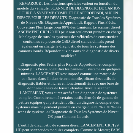
REMARQUE : Les fonctions spéciales varient en fonction du
modèle du véhicule. SCANNER DE DIAGNOSTIC DE CAMION
LOURD À SYSTÈME COMPLET ET APPROFONDI, AUCUN
ESPACE POUR LES DÉFAUTS. Diagnostic de Tous les Systèmes
de Niveau OE, Diagnostic Approfondi, Rapport Plus Précis,
Couverture Plus Large pour 99% des Camions. Le scanner diesel
LANCEMENT CRP129 HD peut non seulement prendre en charge
le balayage de tous les systèmes des véhicules de construction
conformes au protocole OBD diesel standard, mais prend
également en charge le diagnostic de tous les systèmes des
camions lourds. Répondez aux besoins de diagnostic de divers
modèles !
Diagnostic plus Facile, plus Rapide, Approfondi et complet,
Rapport plus Précis, Identifier les pannes du système en quelques
minutes. LANCEMENT s'est imposé comme une marque de
confiance dans l'industrie automobile, offrant des outils de
diagnostic fiables et riches en fonctionnalités avec une base de
données de tests de terrain étendue. Avec le scanner
LANCEMENT, vous aurez accès à un diagnostic de systèmes
complet. Contrairement à certains outils d'entrée de gamme de
petites équipes qui prétendent offrir un diagnostic complet des
systèmes mais ne peuvent prendre en charge que 60 % à 70 % des
scans de système. >>Diagnostic de Tous les Systèmes de Niveau
OE pour Camions Lourds.
L'outil de diagnostic de scanner diesel LANCEMENT CRP129
HD peut scanner des modules complets. Comme le Moteur, l'ABS,