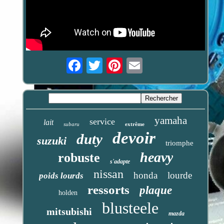
Email
yamaha
service
lait
subaru
extrême
devoir
duty
suzuki
triomphe
heavy
robuste
s'adapte
nissan
honda
lourde
poids lourds
ressorts
plaque
holden
blusteele
mitsubishi
mazda