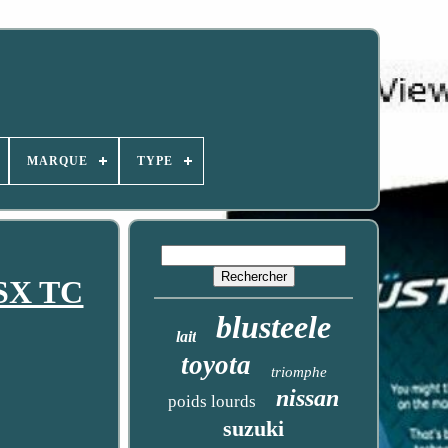
MARQUE
TYPE
 SX TC
blusteele
lait
toyota
triomphe
nissan
poids lourds
suzuki