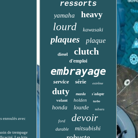
ressorts
heavy
yamaha
lourd
kawasaki
plaques
plaque
clutch
diesel
d'emploi
embrayage
service
série
extrême
duty
mazda
s'adapte
holden
volant
turbo
honda
lourde
subaru
devoir
ts enroulés avec
ford
mitsubishi
durable
esoin de trempage
robuste
ficacité. Les kits