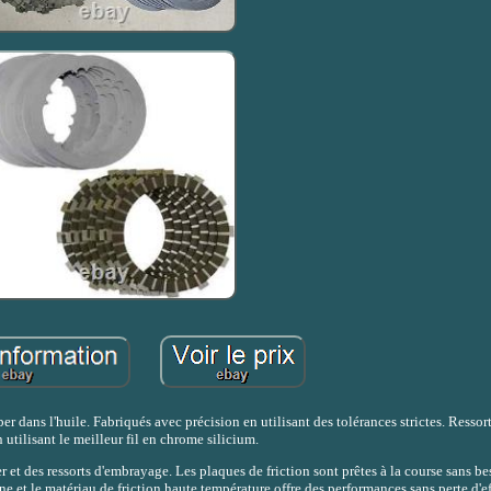
 dans l'huile. Fabriqués avec précision en utilisant des tolérances strictes. Ressor
 utilisant le meilleur fil en chrome silicium.
 et des ressorts d'embrayage. Les plaques de friction sont prêtes à la course sans b
ne et le matériau de friction haute température offre des performances sans perte d'ef