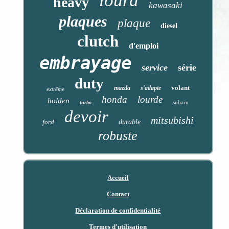
lourd
heavy
kawasaki
plaques
plaque
diesel
clutch
d'emploi
embrayage
service
série
duty
volant
mazda
s'adapte
extrême
honda
lourde
holden
subaru
turbo
devoir
mitsubishi
ford
durable
robuste
Accueil
Contact
Déclaration de confidentialité
Termes d'utilisation