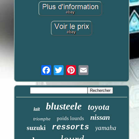
Email
blusteele
toyota
lait
nissan
poids lourds
triomphe
ressorts
suzuki
yamaha