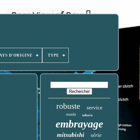
AYS D'ORIGINE
TYPE
robuste
service
mazda
subaru
embrayage
mitsubishi
série