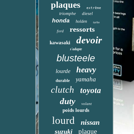
plaques
extrême
triomphe
diesel
honda
holden
turbo
ressorts
ford
devoir
kawasaki
s'adapte
blusteele
heavy
lourde
yamaha
durable
clutch
toyota
duty
volant
poids lourds
lourd
nissan
suzuki
plaque