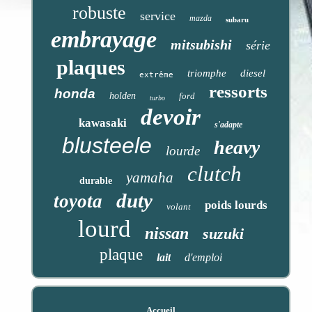
robuste
service
mazda
subaru
embrayage
mitsubishi
série
plaques
triomphe
diesel
extrême
ressorts
honda
holden
ford
turbo
devoir
kawasaki
s'adapte
blusteele
heavy
lourde
clutch
yamaha
durable
duty
toyota
poids lourds
volant
lourd
nissan
suzuki
plaque
lait
d'emploi
Accueil