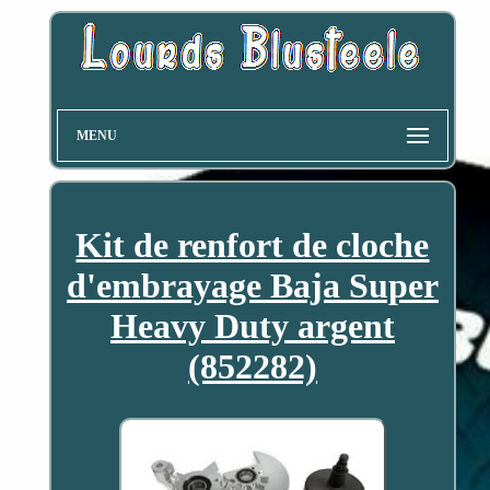
MENU
Kit de renfort de cloche
d'embrayage Baja Super
Heavy Duty argent
(852282)