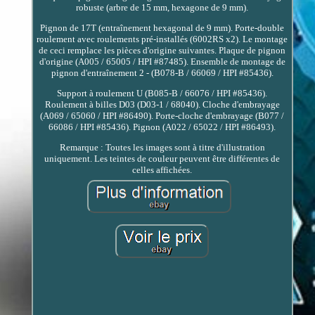
robuste (arbre de 15 mm, hexagone de 9 mm).
Pignon de 17T (entraînement hexagonal de 9 mm). Porte-double
roulement avec roulements pré-installés (6002RS x2). Le montage
de ceci remplace les pièces d'origine suivantes. Plaque de pignon
d'origine (A005 / 65005 / HPI #87485). Ensemble de montage de
pignon d'entraînement 2 - (B078-B / 66069 / HPI #85436).
Support à roulement U (B085-B / 66076 / HPI #85436).
Roulement à billes D03 (D03-1 / 68040). Cloche d'embrayage
(A069 / 65060 / HPI #86490). Porte-cloche d'embrayage (B077 /
66086 / HPI #85436). Pignon (A022 / 65022 / HPI #86493).
Remarque : Toutes les images sont à titre d'illustration
uniquement. Les teintes de couleur peuvent être différentes de
celles affichées.