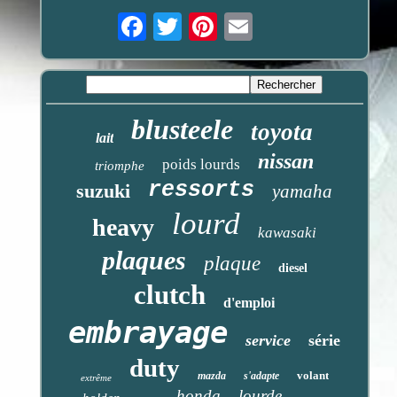
Email
blusteele
toyota
lait
nissan
poids lourds
triomphe
ressorts
suzuki
yamaha
lourd
heavy
kawasaki
plaques
plaque
diesel
clutch
d'emploi
embrayage
service
série
duty
volant
mazda
s'adapte
extrême
honda
lourde