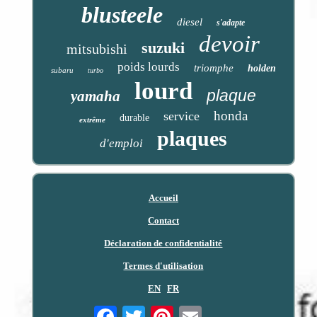
blusteele
diesel
s'adapte
devoir
suzuki
mitsubishi
poids lourds
triomphe
holden
subaru
turbo
lourd
plaque
yamaha
honda
service
durable
extrême
plaques
d'emploi
Accueil
Contact
Déclaration de confidentialité
Termes d'utilisation
EN
FR