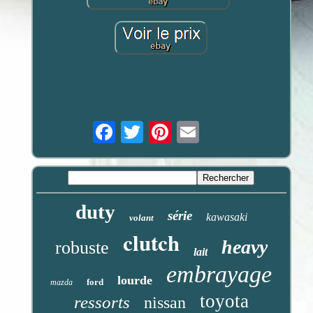
Email
duty
série
kawasaki
volant
clutch
heavy
robuste
lait
embrayage
lourde
ford
mazda
toyota
ressorts
nissan