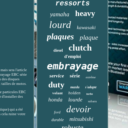
ressorts
heavy
yamaha
lourd
kawasaki
plaques
plaque
clutch
diesel
d'emploi
embrayage
ais sera l'article
mbrayage EBC série
service
série
extrême
u des disques
duty
 tailles de motos.
mazda
s'adapte
de particules EBC
holden
volant
turbo
d'installer des
honda
lourde
subaru
devoir
ique) qui a été
ford
 cela ruine votre
mitsubishi
durable
robuste