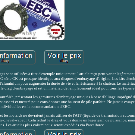
ont utilisées à titre d'exemple uniquement, l'article reçu peut varier légèrement m
EBC série CK est presque identique aux disques d'embrayage d'origine. Les kits d'e
'aluminium pour augmenter la durée de vie et la résistance à la chaleur. Le matéria
e drag d'embrayage et est un matériau de remplacement idéal pour tous les types et
ontrôlée, présentant les garnitures d'embrayage uniques à base d'alliage imprégné 
 assorti et mesuré pour vous donner une hauteur de pile parfaite. Ne jamais essayer 
individuelles est la recommandation d'EBC.
t les motards ne devraient jamais utiliser de l'ATF (liquide de transmission automat
mi-cheval-vapeur. Cela réduit le drag et vous donne un léger gain de puissance, mais
s. Les articles plus volumineux seront expédiés via Parcelforce.