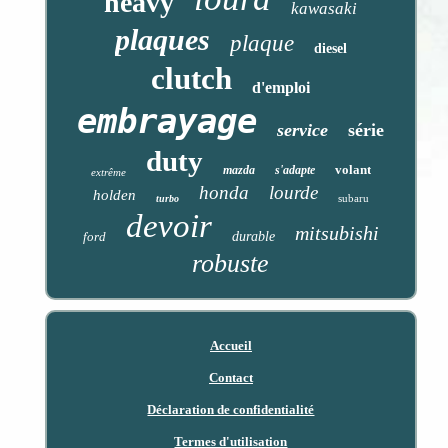
heavy
kawasaki
plaques
plaque
diesel
clutch
d'emploi
embrayage
service
série
duty
volant
mazda
s'adapte
extrême
honda
lourde
holden
subaru
turbo
devoir
mitsubishi
ford
durable
robuste
Accueil
Contact
Déclaration de confidentialité
Termes d'utilisation