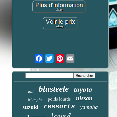
Email
blusteele
toyota
lait
nissan
poids lourds
triomphe
ressorts
suzuki
yamaha
lourd