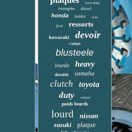
extrême
triomphe
diesel
honda
holden
turbo
ressorts
ford
devoir
kawasaki
s'adapte
blusteele
heavy
lourde
yamaha
durable
clutch
toyota
duty
volant
poids lourds
lourd
nissan
suzuki
plaque