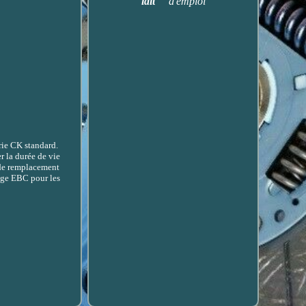
lait
d'emploi
ie CK standard.
r la durée de vie
u de remplacement
yage EBC pour les