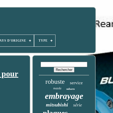
AYS D'ORIGINE
TYPE
 pour
robuste
service
mazda
subaru
embrayage
mitsubishi
série
plaques