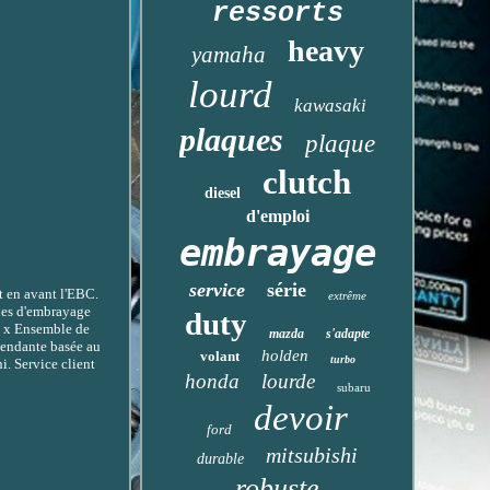
ressorts
heavy
yamaha
lourd
kawasaki
plaques
plaque
clutch
diesel
d'emploi
embrayage
service
série
t en avant l'EBC.
extrême
ues d'embrayage
duty
 1 x Ensemble de
mazda
s'adapte
pendante basée au
holden
volant
turbo
. Service client
honda
lourde
subaru
devoir
ford
mitsubishi
durable
robuste