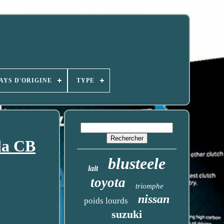
AYS D'ORIGINE
TYPE
da CB
blusteele
lait
toyota
triomphe
nissan
poids lourds
suzuki