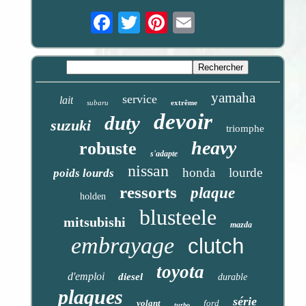
Email
yamaha
service
lait
subaru
extrême
devoir
duty
suzuki
triomphe
heavy
robuste
s'adapte
nissan
honda
lourde
poids lourds
ressorts
plaque
holden
blusteele
mitsubishi
mazda
embrayage
clutch
toyota
d'emploi
diesel
durable
plaques
série
volant
ford
turbo