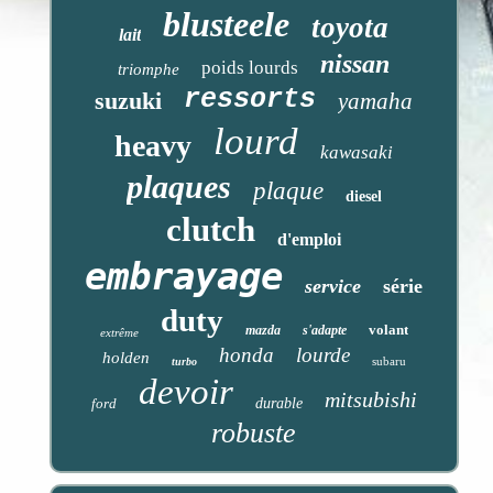
blusteele
toyota
lait
nissan
poids lourds
triomphe
ressorts
suzuki
yamaha
lourd
heavy
kawasaki
plaques
plaque
diesel
clutch
d'emploi
embrayage
service
série
duty
volant
mazda
s'adapte
extrême
honda
lourde
holden
subaru
turbo
devoir
mitsubishi
ford
durable
robuste