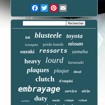
Email
blusteele
toyota
lait
nissan
poids lourds
triomphe
ressorts
suzuki
yamaha
lourd
heavy
kawasaki
plaques
plaque
diesel
clutch
d'emploi
embrayage
service
série
duty
volant
mazda
s'adapte
extrême