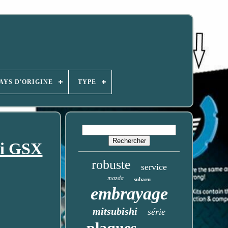
AYS D'ORIGINE
TYPE
ki GSX
robuste
service
mazda
subaru
embrayage
mitsubishi
série
plaques