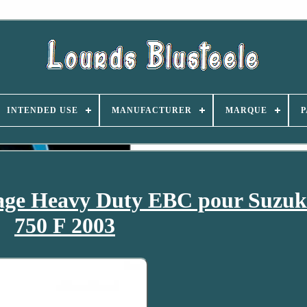
INTENDED USE
MANUFACTURER
MARQUE
P
yage Heavy Duty EBC pour Suzu
750 F 2003