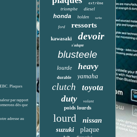
extrême
triomphe
diesel
honda
holden
turbo
ressorts
ford
devoir
kawasaki
s'adapte
blusteele
heavy
lourde
yamaha
durable
clutch
toyota
l'EBC. Plaques
duty
haleur par rapport
volant
formerons dès que
poids lourds
lourd
nissan
otre adresse au
suzuki
plaque