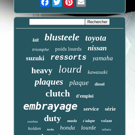
blusteele
toyota
lait
nissan
poids lourds
triomphe
ressorts
suzuki
yamaha
lourd
heavy
kawasaki
plaques
plaque
diesel
clutch
d'emploi
embrayage
service
série
duty
volant
mazda
s'adapte
extrême
honda
lourde
holden
subaru
turbo