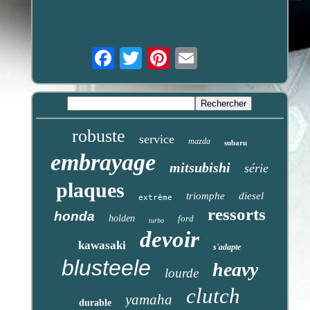
Email
robuste
service
mazda
subaru
embrayage
mitsubishi
série
plaques
triomphe
diesel
extrême
ressorts
honda
holden
ford
turbo
devoir
kawasaki
s'adapte
blusteele
heavy
lourde
clutch
yamaha
durable