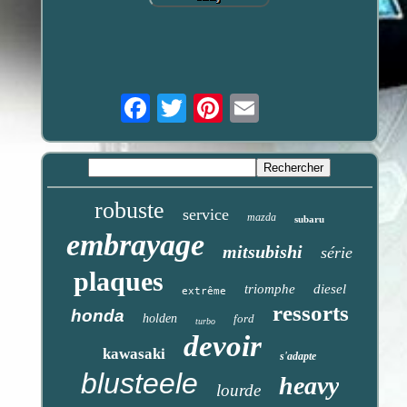
Email
robuste
service
mazda
subaru
embrayage
mitsubishi
série
plaques
triomphe
diesel
extrême
ressorts
honda
holden
ford
turbo
devoir
kawasaki
s'adapte
blusteele
heavy
lourde