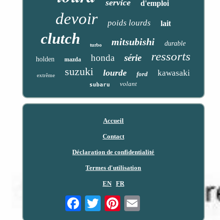
service
d'emploi
devoir
poids lourds
lait
clutch
mitsubishi
durable
turbo
ressorts
honda
série
holden
mazda
suzuki
lourde
kawasaki
ford
extrême
volant
subaru
Accueil
Contact
Déclaration de confidentialité
Termes d'utilisation
EN
FR