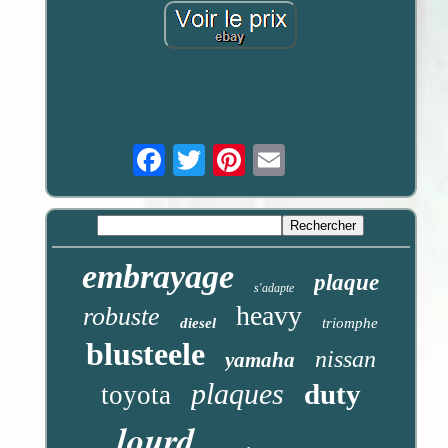
Email
embrayage
plaque
s'adapte
heavy
robuste
diesel
triomphe
blusteele
nissan
yamaha
plaques
duty
toyota
lourd