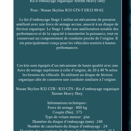
Kit d’embrayage organique Xtreme Heavy Duty
Pour : Nissan Skyline R33 GTS-T ER33 99-02.
Le kit d’embrayage Stage 1 utilise un mécanisme de pression
amélioré avec une force de serrage accrue, associé à un disque de
friction organique. Le Stage 1 offre une amélioration notable des
performances et de la capacité à transmettre la puissance, tout en
conservant un comportement de conduite proche de l’origine. Il
est principalement conçu pour les véhicules routiers à hautes
performances.
Ces kits sont équipés d’un mécanisme de haute qualité avec une
force de serrage supérieure à celle d’origine, de 20 à 40 % selon
les besoins du véhicule. Ils utilisent un disque de friction
organique afin de conserver une conduite similaire à l’origine.
Nissan Skyline R32 GTR \ R33 GTS - Kit d’embrayage organique
Xtreme Heavy Duty.
Informations techniques :
Force de serrage : 800 kg
Couple (Nm) : 375
Type de volant moteur : plat
Diamètre du disque d’embrayage (mm) : 240
Nombre de cannelures du disque d’embrayage : 24
Diamètre des cannelures du disque d’embrayage (mm) : 25,5