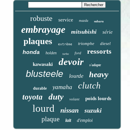
robuste
service
mazda
subaru
embrayage
mitsubishi
série
plaques
triomphe
diesel
extrême
ressorts
honda
holden
ford
turbo
devoir
kawasaki
s'adapte
blusteele
heavy
lourde
clutch
yamaha
durable
duty
toyota
poids lourds
volant
lourd
nissan
suzuki
plaque
lait
d'emploi