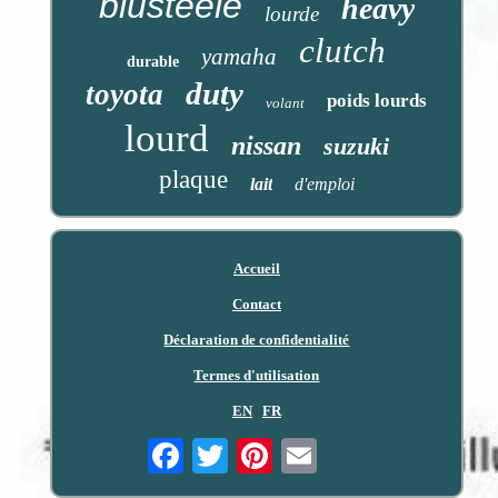
blusteele
heavy
lourde
clutch
yamaha
durable
duty
toyota
poids lourds
volant
lourd
nissan
suzuki
plaque
lait
d'emploi
Accueil
Contact
Déclaration de confidentialité
Termes d'utilisation
EN
FR