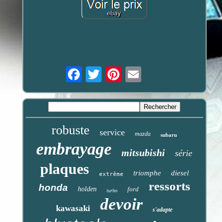
Email
robuste
service
mazda
subaru
embrayage
mitsubishi
série
plaques
triomphe
diesel
extrême
ressorts
honda
holden
ford
turbo
devoir
kawasaki
s'adapte