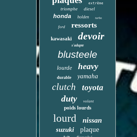
extrême
triomphe
diesel
honda
holden
turbo
ressorts
ford
devoir
kawasaki
s'adapte
blusteele
heavy
lourde
yamaha
durable
clutch
toyota
duty
volant
poids lourds
lourd
nissan
suzuki
plaque