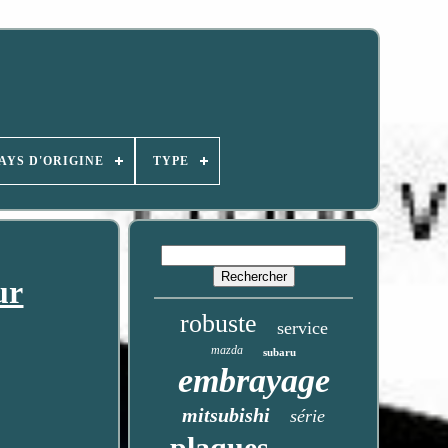
AYS D'ORIGINE
TYPE
ur
robuste
service
mazda
subaru
embrayage
mitsubishi
série
plaques