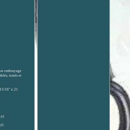
n embrayage
lés, testés et
15/16" x 21
cyl.
yl.