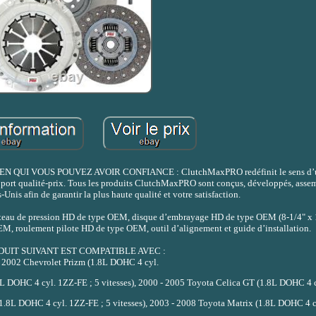
I VOUS POUVEZ AVOIR CONFIANCE : ClutchMaxPRO redéfinit le sens d’u
pport qualité-prix. Tous les produits ClutchMaxPRO sont conçus, développés, assemb
Unis afin de garantir la plus haute qualité et votre satisfaction.
au de pression HD de type OEM, disque d’embrayage HD de type OEM (8-1/4" x 
M, roulement pilote HD de type OEM, outil d’alignement et guide d’installation.
DUIT SUIVANT EST COMPATIBLE AVEC :
 2002 Chevrolet Prizm (1.8L DOHC 4 cyl.
.8L DOHC 4 cyl. 1ZZ-FE ; 5 vitesses), 2000 - 2005 Toyota Celica GT (1.8L DOHC 4 
(1.8L DOHC 4 cyl. 1ZZ-FE ; 5 vitesses), 2003 - 2008 Toyota Matrix (1.8L DOHC 4 c