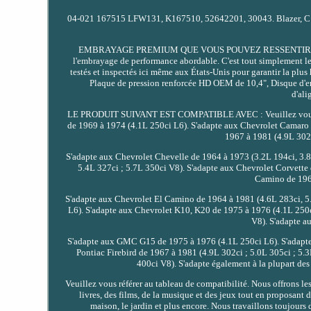
04-021 167515 LFW131, K167510, 52642201, 30043. Blazer, C10
EMBRAYAGE PREMIUM QUE VOUS POUVEZ RESSENTIR ET E
l'embrayage de performance abordable. C'est tout simplement le
testés et inspectés ici même aux États-Unis pour garantir la p
Plaque de pression renforcée HD OEM de 10,4", Disque d'
d'ali
LE PRODUIT SUIVANT EST COMPATIBLE AVEC : Veuillez vous référe
de 1969 à 1974 (4.1L 250ci L6). S'adapte aux Chevrolet Camaro 
1967 à 1981 (4.9L 302c
S'adapte aux Chevrolet Chevelle de 1964 à 1973 (3.2L 194ci, 3.8
5.4L 327ci ; 5.7L 350ci V8). S'adapte aux Chevrolet Corvette 
Camino de 1964
S'adapte aux Chevrolet El Camino de 1964 à 1981 (4.6L 283ci, 5
L6). S'adapte aux Chevrolet K10, K20 de 1975 à 1976 (4.1L 250c
V8). S'adapte 
S'adapte aux GMC G15 de 1975 à 1976 (4.1L 250ci L6). S'adapte 
Pontiac Firebird de 1967 à 1981 (4.9L 302ci ; 5.0L 305ci ; 5.
400ci V8). S'adapte également à la plupart de
Veuillez vous référer au tableau de compatibilité. Nous offrons l
livres, des films, de la musique et des jeux tout en proposant d
maison, le jardin et plus encore. Nous travaillons toujours 