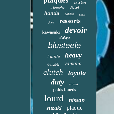
extrême
triomphe
diesel
honda
holden
turbo
ressorts
ford
devoir
kawasaki
s'adapte
blusteele
heavy
lourde
yamaha
durable
clutch
toyota
duty
volant
poids lourds
lourd
nissan
suzuki
plaque