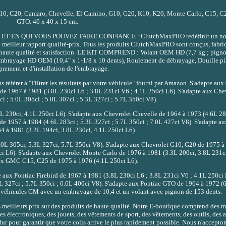
, C20, Camaro, Chevelle, El Camino, G10, G20, K10, K20, Monte Carlo, C15, C25
GTO. 40 x 40 x 15 cm.
N QUI VOUS POUVEZ FAIRE CONFIANCE : ClutchMaxPRO redéfinit un nou
 meilleur rapport qualité-prix. Tous les produits ClutchMaxPRO sont conçus, fabri
lus haute qualité et satisfaction. LE KIT COMPREND : Volant OEM HD (7,7 kg ; pigno
embrayage HD OEM (10,4" x 1-1/8 x 10 dents), Roulement de débrayage, Douille pi
gnement et d'installation de l'embrayage.
r à "Filtrer les résultats par votre véhicule" fourni par Amazon. S'adapte aux
de 1967 à 1981 (3.8L 230ci L6 ; 3.8L 231ci V6 ; 4.1L 250ci L6). S'adapte aux Ch
i ; 5.0L 305ci ; 5.0L 307ci ; 5.3L 327ci ; 5.7L 350ci V8).
L 230ci, 4.1L 250ci L6). S'adapte aux Chevrolet Chevelle de 1964 à 1973 (4.6L 283
de 1957 à 1984 (4.6L 283ci ; 5.3L 327ci ; 5.7L 350ci ; 7.0L 427ci V8). S'adapte a
 à 1981 (3.2L 194ci, 3.8L 230ci, 4.1L 250ci L6).
.0L 305ci, 5.3L 327ci, 5.7L 350ci V8). S'adapte aux Chevrolet G10, G20 de 1975 à
i L6). S'adapte aux Chevrolet Monte Carlo de 1976 à 1981 (3.3L 200ci, 3.8L 231c
aux GMC C15, C25 de 1975 à 1976 (4.1L 250ci L6).
aux Pontiac Firebird de 1967 à 1981 (3.8L 230ci L6 ; 3.8L 231ci V6 ; 4.1L 250ci 
3L 327ci ; 5.7L 350ci ; 6.6L 400ci V8). S'adapte aux Pontiac GTO de 1964 à 1972 (
s véhicules GM avec un embrayage de 10,4 et un volant avec pignon de 153 dents.
es meilleurs prix sur des produits de haute qualité. Notre E-boutique comprend des m
es électroniques, des jouets, des vêtements de sport, des vêtements, des outils, des a
dur pour garantir que votre colis arrive le plus rapidement possible. Nous n'accepton