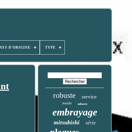
AYS D'ORIGINE
TYPE
ant
robuste
service
mazda
subaru
embrayage
mitsubishi
série
plaques