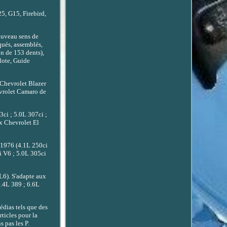
, G15, Firebird,
veau sens de
qués, assemblés,
n de 153 dents),
lote, Guide
 Chevrolet Blazer
evrolet Camaro de
ci ; 5.0L 307ci ;
ux Chevrolet El
 1976 (4.1L 250ci
i V6 ; 5.0L 305ci
L6). S'adapte aux
6.4L 389 ; 6.6L
édias tels que des
rticles pour la
s pas les P.