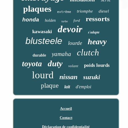
plaques
triomphe
diesel
extrême
ressorts
honda
holden
ford
turbo
devoir
kawasaki
s'adapte
blusteele
heavy
lourde
clutch
yamaha
durable
duty
toyota
poids lourds
volant
lourd
nissan
suzuki
plaque
lait
d'emploi
Accueil
Contact
Déclaration de confidentialité