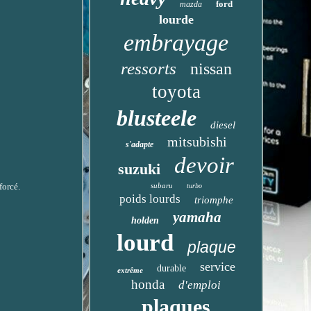
ford
mazda
lourde
embrayage
ressorts
nissan
toyota
blusteele
diesel
mitsubishi
s'adapte
devoir
suzuki
subaru
forcé.
turbo
poids lourds
triomphe
yamaha
holden
lourd
plaque
service
durable
extrême
honda
d'emploi
plaques