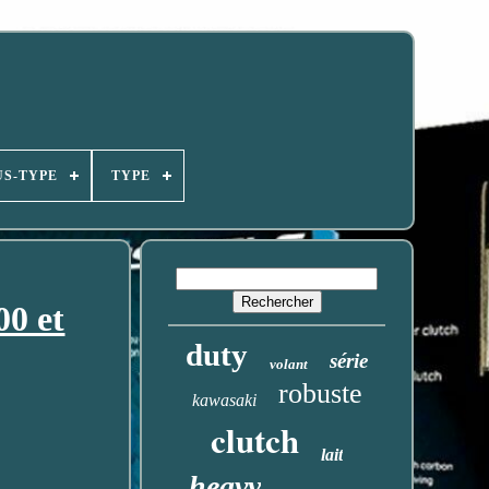
US-TYPE
TYPE
0 et
duty
série
volant
robuste
kawasaki
clutch
lait
heavy