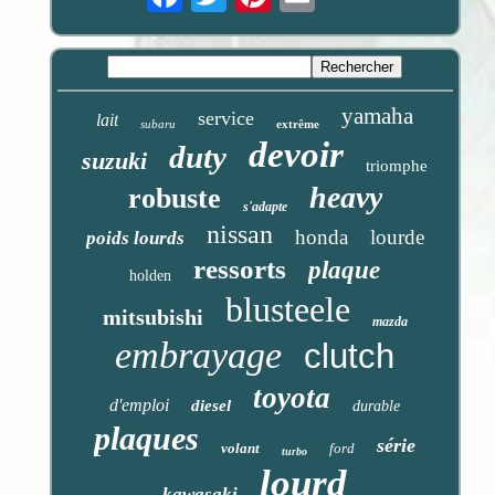
yamaha
service
lait
subaru
extrême
devoir
duty
suzuki
triomphe
heavy
robuste
s'adapte
nissan
honda
lourde
poids lourds
ressorts
plaque
holden
blusteele
mitsubishi
mazda
embrayage
clutch
toyota
d'emploi
diesel
durable
plaques
série
volant
ford
turbo
lourd
kawasaki