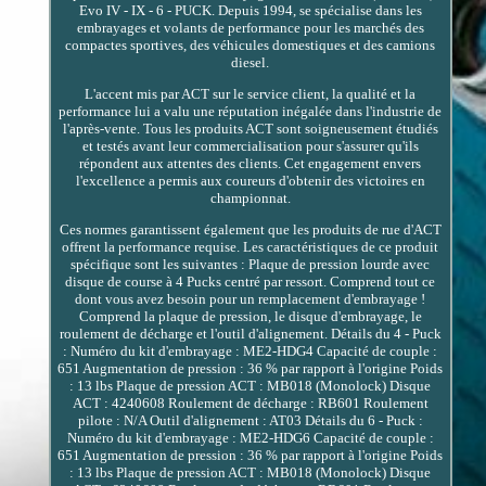
Evo IV - IX - 6 - PUCK. Depuis 1994, se spécialise dans les
embrayages et volants de performance pour les marchés des
compactes sportives, des véhicules domestiques et des camions
diesel.
L'accent mis par ACT sur le service client, la qualité et la
performance lui a valu une réputation inégalée dans l'industrie de
l'après-vente. Tous les produits ACT sont soigneusement étudiés
et testés avant leur commercialisation pour s'assurer qu'ils
répondent aux attentes des clients. Cet engagement envers
l'excellence a permis aux coureurs d'obtenir des victoires en
championnat.
Ces normes garantissent également que les produits de rue d'ACT
offrent la performance requise. Les caractéristiques de ce produit
spécifique sont les suivantes : Plaque de pression lourde avec
disque de course à 4 Pucks centré par ressort. Comprend tout ce
dont vous avez besoin pour un remplacement d'embrayage !
Comprend la plaque de pression, le disque d'embrayage, le
roulement de décharge et l'outil d'alignement. Détails du 4 - Puck
: Numéro du kit d'embrayage : ME2-HDG4 Capacité de couple :
651 Augmentation de pression : 36 % par rapport à l'origine Poids
: 13 lbs Plaque de pression ACT : MB018 (Monolock) Disque
ACT : 4240608 Roulement de décharge : RB601 Roulement
pilote : N/A Outil d'alignement : AT03 Détails du 6 - Puck :
Numéro du kit d'embrayage : ME2-HDG6 Capacité de couple :
651 Augmentation de pression : 36 % par rapport à l'origine Poids
: 13 lbs Plaque de pression ACT : MB018 (Monolock) Disque