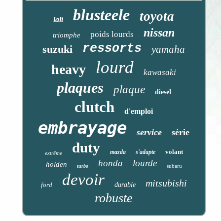
blusteele
toyota
lait
nissan
poids lourds
triomphe
ressorts
suzuki
yamaha
lourd
heavy
kawasaki
plaques
plaque
diesel
clutch
d'emploi
embrayage
service
série
duty
volant
mazda
s'adapte
extrême
honda
lourde
holden
subaru
turbo
devoir
mitsubishi
ford
durable
robuste