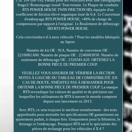
1.3L 16v (98'-18). Parfait pour les véhicules avec une cartographie
Stage2/ Remorquage lourd/ Tout-terrain. 1x Plaque de conduite
RTS POWER HOUSE TWIN FRICTION HD, équipée d'un
coefficient de friction élevé organique tissé de 0,4. 1x Couverture
d'embrayage RTS POWER HOUSE, +40% de charge de
compression par rapport à l'original. 1x Roulement de débrayage
HD RTS POWER HOUSE.
Cela conviendra-t-il à mon véhicule ? Pour les modèles fabriqués
au Japon.
Numéro de kit OE : N/A. Numéro de couverture OE :
2210081A00. Numéro de plaque OE : 2240083050. Numéro de
roulement de débrayage OE : 2326581A20. OBTENEZ LA
BONNE PIÈCE DU PREMIER COUP.
VEUILLEZ VOUS ASSURER DE VÉRIFIER LA SECTION
NOTES À GAUCHE DU TABLEAU DE COMPATIBILITÉ. EN
CAS DE DOUTE, N'HÉSITEZ PAS À DEMANDER POUR
OBTENIR LA BONNE PIÈCE DU PREMIER COUP. La marque
RTS revendique les valeurs de qualité et de précision sur
lesquelles les utilisateurs de RTS à travers le monde comptent
depuis son lancement en 2013.
Avec RTS, ce sera toujours le meilleur entraînement - des tests
approfondis pour atteindre les spécifications OE garantissent un
ajustement parfait, à chaque fois. Uniquement pour la filtration, le
freinage et l'embrayage. Pourquoi RTS est-il le spécialiste des
pièces de rechange pour les véhicules 4 X 4 ?