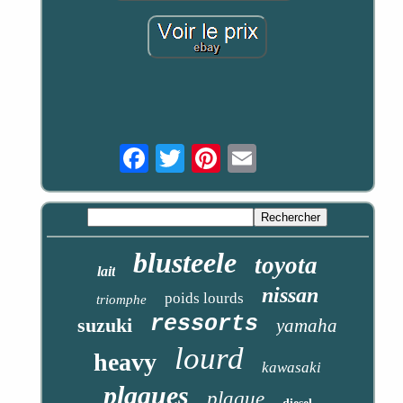
Email
blusteele
toyota
lait
nissan
poids lourds
triomphe
ressorts
suzuki
yamaha
lourd
heavy
kawasaki
plaques
plaque