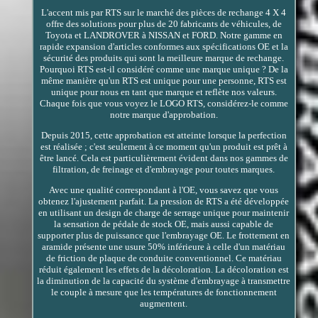
L'accent mis par RTS sur le marché des pièces de rechange 4 X 4
offre des solutions pour plus de 20 fabricants de véhicules, de
Toyota et LANDROVER à NISSAN et FORD. Notre gamme en
rapide expansion d'articles conformes aux spécifications OE et la
sécurité des produits qui sont la meilleure marque de rechange.
Pourquoi RTS est-il considéré comme une marque unique ? De la
même manière qu'un RTS est unique pour une personne, RTS est
unique pour nous en tant que marque et reflète nos valeurs.
Chaque fois que vous voyez le LOGO RTS, considérez-le comme
notre marque d'approbation.
Depuis 2015, cette approbation est atteinte lorsque la perfection
est réalisée ; c'est seulement à ce moment qu'un produit est prêt à
être lancé. Cela est particulièrement évident dans nos gammes de
filtration, de freinage et d'embrayage pour toutes marques.
Avec une qualité correspondant à l'OE, vous savez que vous
obtenez l'ajustement parfait. La pression de RTS a été développée
en utilisant un design de charge de serrage unique pour maintenir
la sensation de pédale de stock OE, mais aussi capable de
supporter plus de puissance que l'embrayage OE. Le frottement en
aramide présente une usure 50% inférieure à celle d'un matériau
de friction de plaque de conduite conventionnel. Ce matériau
réduit également les effets de la décoloration. La décoloration est
la diminution de la capacité du système d'embrayage à transmettre
le couple à mesure que les températures de fonctionnement
augmentent.