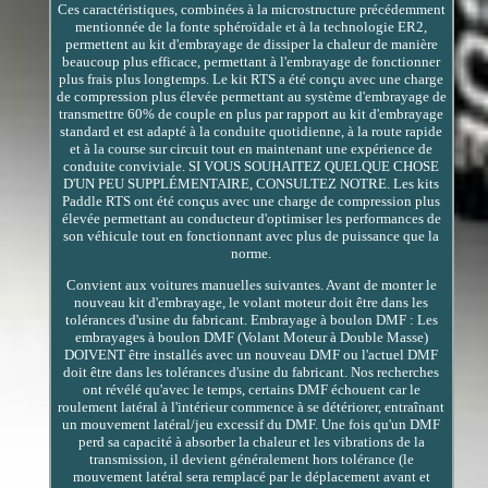
Ces caractéristiques, combinées à la microstructure précédemment
mentionnée de la fonte sphéroïdale et à la technologie ER2,
permettent au kit d'embrayage de dissiper la chaleur de manière
beaucoup plus efficace, permettant à l'embrayage de fonctionner
plus frais plus longtemps. Le kit RTS a été conçu avec une charge
de compression plus élevée permettant au système d'embrayage de
transmettre 60% de couple en plus par rapport au kit d'embrayage
standard et est adapté à la conduite quotidienne, à la route rapide
et à la course sur circuit tout en maintenant une expérience de
conduite conviviale. SI VOUS SOUHAITEZ QUELQUE CHOSE
D'UN PEU SUPPLÉMENTAIRE, CONSULTEZ NOTRE. Les kits
Paddle RTS ont été conçus avec une charge de compression plus
élevée permettant au conducteur d'optimiser les performances de
son véhicule tout en fonctionnant avec plus de puissance que la
norme.
Convient aux voitures manuelles suivantes. Avant de monter le
nouveau kit d'embrayage, le volant moteur doit être dans les
tolérances d'usine du fabricant. Embrayage à boulon DMF : Les
embrayages à boulon DMF (Volant Moteur à Double Masse)
DOIVENT être installés avec un nouveau DMF ou l'actuel DMF
doit être dans les tolérances d'usine du fabricant. Nos recherches
ont révélé qu'avec le temps, certains DMF échouent car le
roulement latéral à l'intérieur commence à se détériorer, entraînant
un mouvement latéral/jeu excessif du DMF. Une fois qu'un DMF
perd sa capacité à absorber la chaleur et les vibrations de la
transmission, il devient généralement hors tolérance (le
mouvement latéral sera remplacé par le déplacement avant et