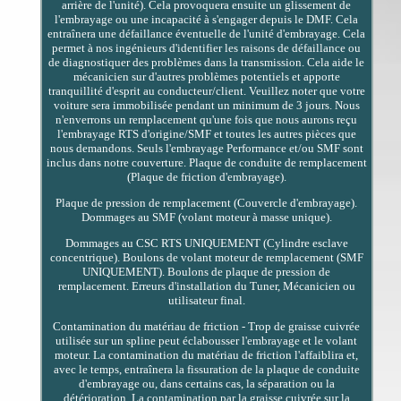
arrière de l'unité). Cela provoquera ensuite un glissement de
l'embrayage ou une incapacité à s'engager depuis le DMF. Cela
entraînera une défaillance éventuelle de l'unité d'embrayage. Cela
permet à nos ingénieurs d'identifier les raisons de défaillance ou
de diagnostiquer des problèmes dans la transmission. Cela aide le
mécanicien sur d'autres problèmes potentiels et apporte
tranquillité d'esprit au conducteur/client. Veuillez noter que votre
voiture sera immobilisée pendant un minimum de 3 jours. Nous
n'enverrons un remplacement qu'une fois que nous aurons reçu
l'embrayage RTS d'origine/SMF et toutes les autres pièces que
nous demandons. Seuls l'embrayage Performance et/ou SMF sont
inclus dans notre couverture. Plaque de conduite de remplacement
(Plaque de friction d'embrayage).
Plaque de pression de remplacement (Couvercle d'embrayage).
Dommages au SMF (volant moteur à masse unique).
Dommages au CSC RTS UNIQUEMENT (Cylindre esclave
concentrique). Boulons de volant moteur de remplacement (SMF
UNIQUEMENT). Boulons de plaque de pression de
remplacement. Erreurs d'installation du Tuner, Mécanicien ou
utilisateur final.
Contamination du matériau de friction - Trop de graisse cuivrée
utilisée sur un spline peut éclabousser l'embrayage et le volant
moteur. La contamination du matériau de friction l'affaiblira et,
avec le temps, entraînera la fissuration de la plaque de conduite
d'embrayage ou, dans certains cas, la séparation ou la
détérioration. La contamination par la graisse cuivrée sur la