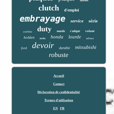
diesel
clutch
d'emploi
embrayage
service
série
duty
volant
mazda
s'adapte
extrême
honda
lourde
holden
subaru
turbo
devoir
mitsubishi
ford
durable
robuste
Accueil
Contact
Déclaration de confidentialité
Termes d'utilisation
EN
FR