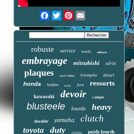
Email
robuste
service
mazda
subaru
embrayage
mitsubishi
série
plaques
triomphe
diesel
extrême
ressorts
honda
holden
ford
turbo
devoir
kawasaki
s'adapte
blusteele
heavy
lourde
clutch
yamaha
durable
duty
toyota
poids lourds
volant