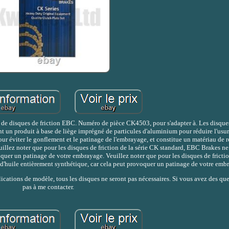
e de disques de friction EBC. Numéro de pièce CK4503, pour s'adapter à. Les disques
t un produit à base de liège imprégné de particules d'aluminium pour réduire l'usur
our éviter le gonflement et le patinage de l'embrayage, et constitue un matériau d
Veuillez noter que pour les disques de friction de la série CK standard, EBC Brakes
voquer un patinage de votre embrayage. Veuillez noter que pour les disques de frictio
d'huile entièrement synthétique, car cela peut provoquer un patinage de votre emb
lications de modèle, tous les disques ne seront pas nécessaires. Si vous avez des que
pas à me contacter.