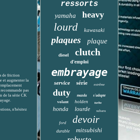
ressorts
heavy
yamaha
lourd
kawasaki
plaques
plaque
clutch
diesel
d'emploi
embrayage
 de friction
e et augmenter la
service
série
extrême
e remplacement
duty
 ne recommande pas
n de la série CK
mazda
s'adapte
rayage.
holden
volant
turbo
honda
lourde
stions, n'hésitez
subaru
devoir
ford
mitsubishi
durable
robuste