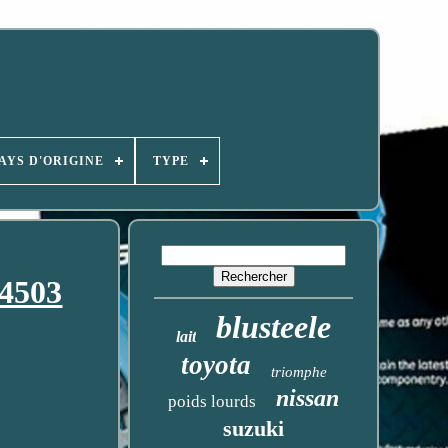
AYS D'ORIGINE
TYPE
4503
blusteele
lait
toyota
triomphe
nissan
poids lourds
suzuki