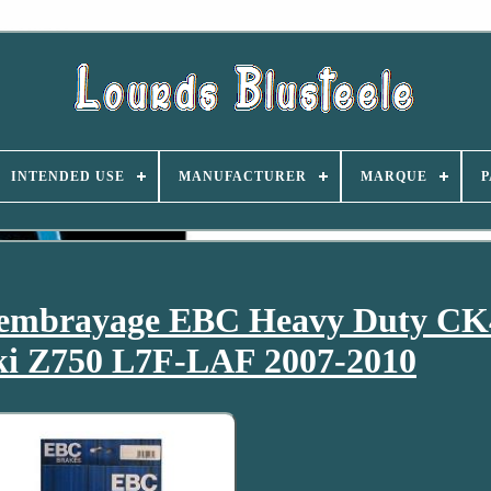
INTENDED USE
MANUFACTURER
MARQUE
P
d'embrayage EBC Heavy Duty CK
i Z750 L7F-LAF 2007-2010