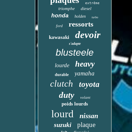
extrême
triomphe
diesel
honda
holden
turbo
ressorts
ford
devoir
kawasaki
s'adapte
blusteele
heavy
lourde
yamaha
durable
clutch
toyota
duty
volant
poids lourds
lourd
nissan
suzuki
plaque