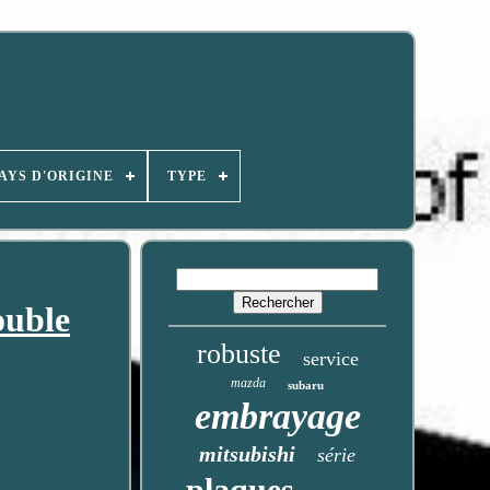
AYS D'ORIGINE
TYPE
ouble
robuste
service
mazda
subaru
embrayage
mitsubishi
série
plaques