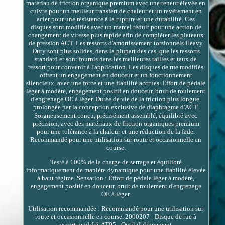
matériau de friction organique premium avec une teneur élevée en
cuivre pour un meilleur transfert de chaleur et un revêtement en
acier pour une résistance à la rupture et une durabilité. Ces
disques sont modifiés avec un marcel réduit pour une action de
changement de vitesse plus rapide afin de compléter les plateaux
de pression ACT. Les ressorts d'amortissement torsionnels Heavy
Duty sont plus solides, dans la plupart des cas, que les ressorts
standard et sont fournis dans les meilleures tailles et taux de
ressort pour convenir à l'application. Les disques de rue modifiés
offrent un engagement en douceur et un fonctionnement
silencieux, avec une force et une fiabilité accrues. Effort de pédale
léger à modéré, engagement positif en douceur, bruit de roulement
d'engrenage OE à léger. Durée de vie de la friction plus longue,
prolongée par la conception exclusive de diaphragme d'ACT.
Soigneusement conçu, précisément assemblé, équilibré avec
précision, avec des matériaux de friction organiques premium
pour une tolérance à la chaleur et une réduction de la fade.
Recommandé pour une utilisation sur route et occasionnelle en
course.
Testé à 100% de la charge de serrage et équilibré
informatiquement de manière dynamique pour une fiabilité élevée
à haut régime. Sensation : Effort de pédale léger à modéré,
engagement positif en douceur, bruit de roulement d'engrenage
OE à léger.
Utilisation recommandée : Recommandé pour une utilisation sur
route et occasionnelle en course. 2000207 - Disque de rue à
ressort modifié. AT05 - Outil d'alignement.