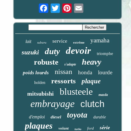
Email
yamaha
service
lait
subaru
extrême
devoir
duty
suzuki
triomphe
heavy
robuste
s'adapte
nissan
honda
lourde
poids lourds
ressorts
plaque
holden
blusteele
mitsubishi
mazda
embrayage
clutch
toyota
d'emploi
diesel
durable
plaques
série
volant
ford
turbo