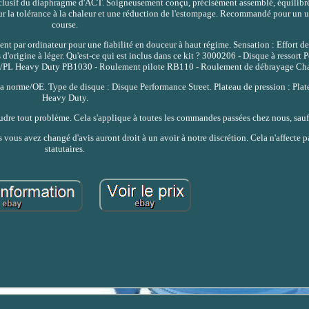
exclusif du diaphragme d'ACT. Soigneusement conçu, précisément assemblé, équilibré
ur la tolérance à la chaleur et une réduction de l'estompage. Recommandé pour un u
course.
t par ordinateur pour une fiabilité en douceur à haut régime. Sensation : Effort de
d'origine à léger. Qu'est-ce qui est inclus dans ce kit ? 3000206 - Disque à ressort 
 P/PL Heavy Duty PB1030 - Roulement pilote RB110 - Roulement de débrayage Cha
a norme/OE. Type de disque : Disque Performance Street. Plateau de pression : Plat
Heavy Duty.
soudre tout problème. Cela s'applique à toutes les commandes passées chez nous, sauf
vous avez changé d'avis auront droit à un avoir à notre discrétion. Cela n'affecte p
statutaires.