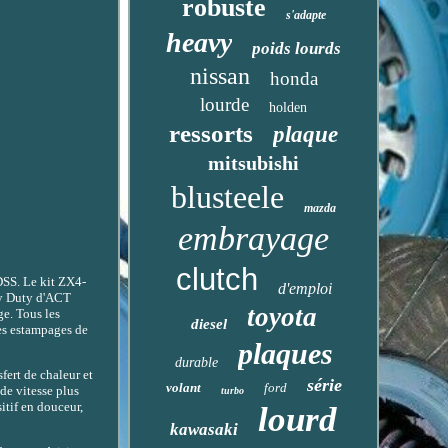
robuste
s'adapte
heavy
poids lourds
nissan
honda
lourde
holden
ressorts
plaque
mitsubishi
blusteele
mazda
embrayage
clutch
. Le kit ZX4-
d'emploi
vy Duty d'ACT
toyota
ge. Tous les
diesel
es estampages de
plaques
durable
fert de chaleur et
série
volant
ford
de vitesse plus
turbo
itif en douceur,
lourd
kawasaki