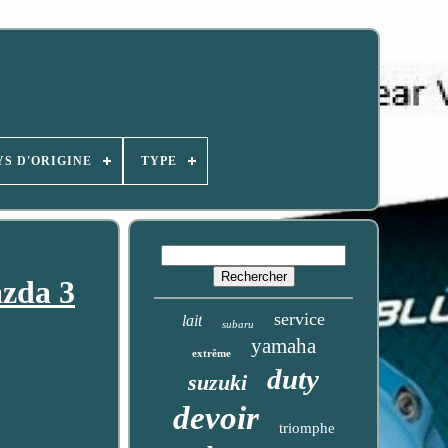
YS D'ORIGINE
TYPE
zda 3
service
lait
subaru
yamaha
extrême
duty
suzuki
devoir
triomphe