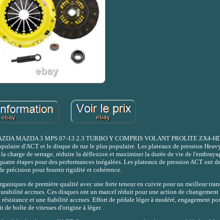
 MAZDA 3 MPS 07-13 2.3 TURBO Y COMPRIS VOLANT PROLITE ZX4-HDSS
ulaire d'ACT et le disque de rue le plus populaire. Les plateaux de pression Hea
a charge de serrage, réduire la déflexion et maximiser la durée de vie de l'embraya
quatre étapes pour des performances inégalées. Les plateaux de pression ACT ont d
e précision pour fournir rigidité et cohérence.
aniques de première qualité avec une forte teneur en cuivre pour un meilleur trans
 durabilité accrues. Ces disques ont un marcel réduit pour une action de changement 
résistance et une fiabilité accrues. Effort de pédale léger à modéré, engagement pos
it de boîte de vitesses d'origine à léger.