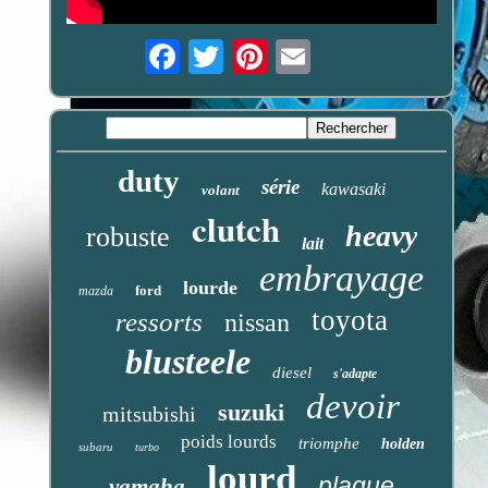
Email
duty
série
kawasaki
volant
clutch
heavy
robuste
lait
embrayage
lourde
ford
mazda
toyota
ressorts
nissan
blusteele
diesel
s'adapte
devoir
suzuki
mitsubishi
poids lourds
triomphe
holden
subaru
turbo
lourd
plaque
yamaha