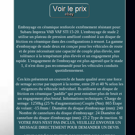
Embrayage en céramique renforcée extrêmement résistant pour:
Subaru Impreza VAB VAF STI 15-20. L'embrayage de stade 2
utilise un plateau de pression amélioré combiné à un disque de
friction en céramique dans des configurations à ressort. La gamme
d'embrayage de stade deux est conçue pour les véhicules de route
et de piste nécessitant une capacité de couple plus élevée, une
tolérance à la température plus élevée et un engagement plus
rapide. L'engagement de l'embrayage est plus agressif que le stade
1, il n'est donc pas recommandé pour les véhicules conduits
quotidiennement.
Ces kits présentent un couvercle de haute qualité avec une force
de serrage accrue par rapport à la norme, entre 20 et 40 % selon les
exigences du véhicule individuel. Ils utilisent un disque de
friction en céramique "paddle" qui peut entraîner plus de bruit et
un engagement plus brutal. Informations techniques: Charge de
serrage: 1250kg (25 % d'augmentation) Couple (Nm): 865 Étape
de volant: -15.0mm /. Diamètre du disque d'embrayage (mm): 240
Nombre de cannelures du disque d'embrayage: 24 Diamètre de
cannelure du disque d'embrayage (mm): 25.2 Type de traction. SI
VOTRE PAYS N'EST PAS INCLUS, VEUILLEZ ENVOYER UN
MESSAGE DIRECTEMENT POUR DEMANDER UN DEVIS.