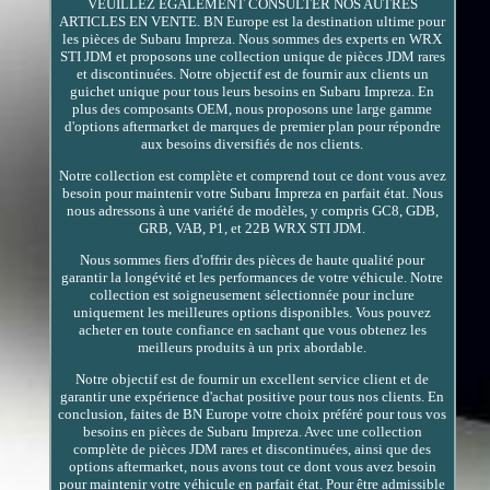
VEUILLEZ ÉGALEMENT CONSULTER NOS AUTRES
ARTICLES EN VENTE. BN Europe est la destination ultime pour
les pièces de Subaru Impreza. Nous sommes des experts en WRX
STI JDM et proposons une collection unique de pièces JDM rares
et discontinuées. Notre objectif est de fournir aux clients un
guichet unique pour tous leurs besoins en Subaru Impreza. En
plus des composants OEM, nous proposons une large gamme
d'options aftermarket de marques de premier plan pour répondre
aux besoins diversifiés de nos clients.
Notre collection est complète et comprend tout ce dont vous avez
besoin pour maintenir votre Subaru Impreza en parfait état. Nous
nous adressons à une variété de modèles, y compris GC8, GDB,
GRB, VAB, P1, et 22B WRX STI JDM.
Nous sommes fiers d'offrir des pièces de haute qualité pour
garantir la longévité et les performances de votre véhicule. Notre
collection est soigneusement sélectionnée pour inclure
uniquement les meilleures options disponibles. Vous pouvez
acheter en toute confiance en sachant que vous obtenez les
meilleurs produits à un prix abordable.
Notre objectif est de fournir un excellent service client et de
garantir une expérience d'achat positive pour tous nos clients. En
conclusion, faites de BN Europe votre choix préféré pour tous vos
besoins en pièces de Subaru Impreza. Avec une collection
complète de pièces JDM rares et discontinuées, ainsi que des
options aftermarket, nous avons tout ce dont vous avez besoin
pour maintenir votre véhicule en parfait état. Pour être admissible