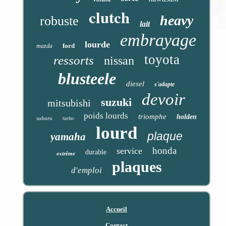
clutch
heavy
robuste
lait
embrayage
lourde
ford
mazda
toyota
ressorts
nissan
blusteele
diesel
s'adapte
devoir
suzuki
mitsubishi
poids lourds
triomphe
holden
subaru
turbo
lourd
plaque
yamaha
honda
service
durable
extrême
plaques
d'emploi
Accueil
Contact