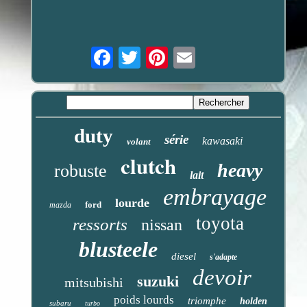
Email
duty
série
kawasaki
volant
clutch
heavy
robuste
lait
embrayage
lourde
ford
mazda
toyota
ressorts
nissan
blusteele
diesel
s'adapte
devoir
suzuki
mitsubishi
poids lourds
triomphe
holden
subaru
turbo