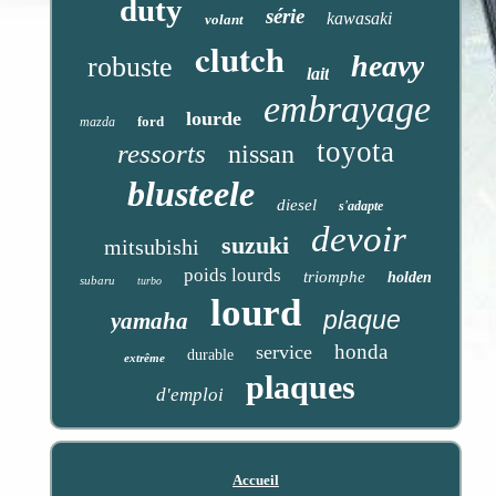
duty
série
kawasaki
volant
clutch
heavy
robuste
lait
embrayage
lourde
ford
mazda
toyota
ressorts
nissan
blusteele
diesel
s'adapte
devoir
suzuki
mitsubishi
poids lourds
triomphe
holden
subaru
turbo
lourd
plaque
yamaha
honda
service
durable
extrême
plaques
d'emploi
Accueil