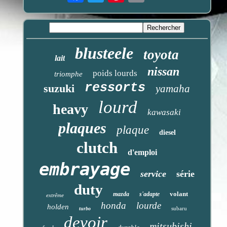
blusteele
toyota
lait
nissan
poids lourds
triomphe
ressorts
suzuki
yamaha
lourd
heavy
kawasaki
plaques
plaque
diesel
clutch
d'emploi
embrayage
service
série
duty
volant
mazda
s'adapte
extrême
honda
lourde
holden
subaru
turbo
devoir
mitsubishi