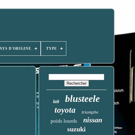
AYS D'ORIGINE
TYPE
blusteele
lait
toyota
triomphe
nissan
poids lourds
suzuki