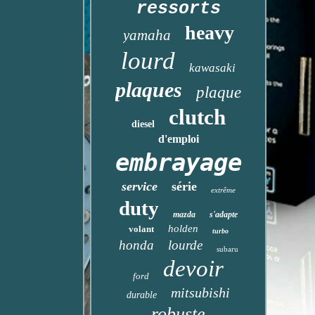
ressorts
heavy
yamaha
lourd
kawasaki
plaques
plaque
clutch
diesel
d'emploi
embrayage
service
série
extrême
duty
mazda
s'adapte
holden
volant
turbo
honda
lourde
subaru
devoir
ford
mitsubishi
durable
robuste