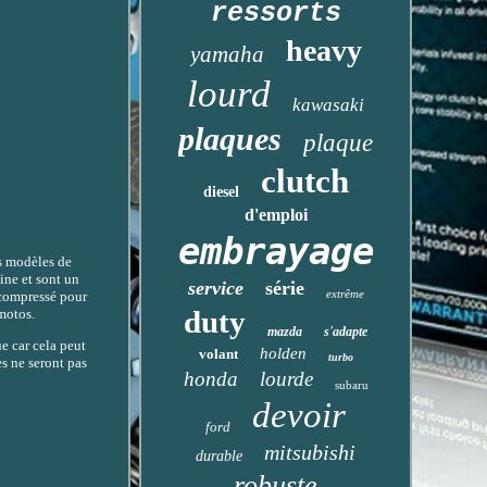
ressorts
heavy
yamaha
lourd
kawasaki
plaques
plaque
clutch
diesel
d'emploi
embrayage
s modèles de
ine et sont un
service
série
extrême
 compressé pour
duty
 motos.
mazda
s'adapte
e car cela peut
holden
volant
turbo
s ne seront pas
honda
lourde
subaru
devoir
ford
mitsubishi
durable
robuste