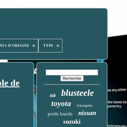
AYS D'ORIGINE
TYPE
le de
blusteele
lait
toyota
triomphe
nissan
poids lourds
suzuki