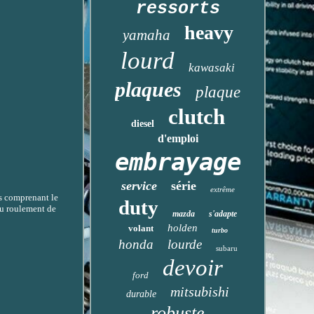
ressorts
heavy
yamaha
lourd
kawasaki
plaques
plaque
clutch
diesel
d'emploi
embrayage
service
série
extrême
s comprenant le
duty
du roulement de
mazda
s'adapte
holden
volant
turbo
honda
lourde
subaru
devoir
ford
mitsubishi
durable
robuste