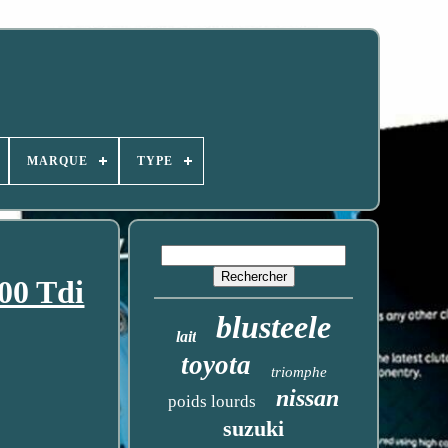
MARQUE
TYPE
00 Tdi
blusteele
lait
toyota
triomphe
nissan
poids lourds
suzuki